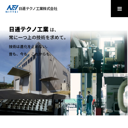
日逓テクノ工業株式会社
日逓テクノ工業
は、
難削材の調達・加工・溶接・組立まで
常に一つ上の技術を求めて。
日逓テクノ工業
技術は進化を止めない。
昔も、今も、これからも。
日逓テクノ工業
医療・研究機関向けの装置製造なら